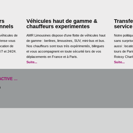
rs
Véhicules haut de gamme &
Transfe
onnels
chauffeurs experimentes
service
véhicules de
AMR Limousines dispose d'une flotte de véhicules haut
Notre politiqu
éfense vous
de gamme : berlines, limousines, SUV, mini-bus et bus.
sans surpris
cation de
Nos chauffeurs sont tous très expérimentés, bilingues
aussi : locat
/7 et 24/24.
et vous accompagnent en toute sécurité lors de vos
tours de Pari
déplacements en France et à Paris.
Roissy Charle
Suite...
Suite...
TIVE ...
s