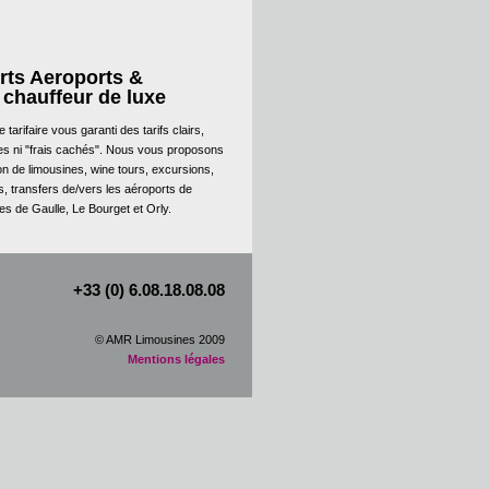
rts Aeroports &
 chauffeur de luxe
e tarifaire vous garanti des tarifs clairs,
es ni "frais cachés". Nous vous proposons
ion de limousines, wine tours, excursions,
s, transfers de/vers les aéroports de
s de Gaulle, Le Bourget et Orly.
+33 (0) 6.08.18.08.08
© AMR Limousines 2009
Mentions légales