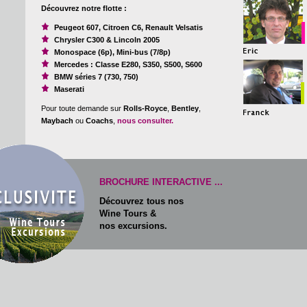
Découvrez notre flotte :
Peugeot 607, Citroen C6, Renault Velsatis
Chrysler C300 & Lincoln 2005
Monospace (6p), Mini-bus (7/8p)
Mercedes : Classe E280, S350, S500, S600
BMW séries 7 (730, 750)
Maserati
Pour toute demande sur
Rolls-Royce
,
Bentley
,
Maybach
ou
Coachs
,
nous consulter.
BROCHURE INTERACTIVE ...
Découvrez tous nos
Wine Tours &
nos excursions.